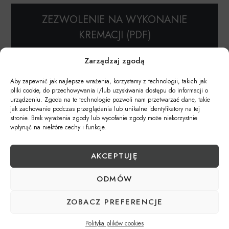
ZEZWOLENIE NA WYKONANIE
KREMACJI (PDF)
Zarządzaj zgodą
Aby zapewnić jak najlepsze wrażenia, korzystamy z technologii, takich jak
pliki cookie, do przechowywania i/lub uzyskiwania dostępu do informacji o
urządzeniu. Zgoda na te technologie pozwoli nam przetwarzać dane, takie
jak zachowanie podczas przeglądania lub unikalne identyfikatory na tej
Kontakt
stronie. Brak wyrażenia zgody lub wycofanie zgody może niekorzystnie
wpłynąć na niektóre cechy i funkcje.
AKCEPTUJĘ
509 080 501
ODMÓW
biuro@kozubek.org
ZOBACZ PREFERENCJE
Polityka plików cookies