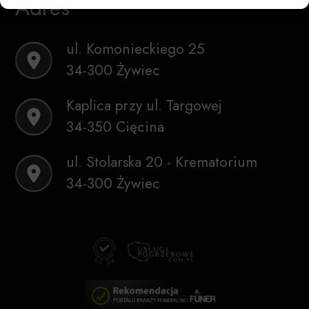
Adres
ul. Komonieckiego 25
34-300 Żywiec
Kaplica przy ul. Targowej
34-350 Cięcina
ul. Stolarska 20 - Krematorium
34-300 Żywiec