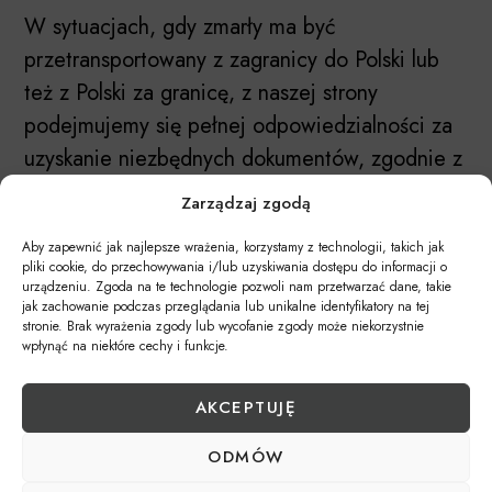
W sytuacjach, gdy zmarły ma być
przetransportowany z zagranicy do Polski lub
też z Polski za granicę, z naszej strony
podejmujemy się pełnej odpowiedzialności za
uzyskanie niezbędnych dokumentów, zgodnie z
wymogami zarówno przepisów krajowych, jak i
Zarządzaj zgodą
międzynarodowych.
Aby zapewnić jak najlepsze wrażenia, korzystamy z technologii, takich jak
pliki cookie, do przechowywania i/lub uzyskiwania dostępu do informacji o
Dom Pogrzebowy Kozubek zapewnia
urządzeniu. Zgoda na te technologie pozwoli nam przetwarzać dane, takie
kompleksową obsługę transportu zmarłych,
jak zachowanie podczas przeglądania lub unikalne identyfikatory na tej
stronie. Brak wyrażenia zgody lub wycofanie zgody może niekorzystnie
dbając o każdy szczegół, aby proces ten
wpłynąć na niektóre cechy i funkcje.
przebiegał z najwyższym szacunkiem i zgodnie
z oczekiwaniami rodziny zmarłego. Zawsze
AKCEPTUJĘ
dążymy do zapewnienia spokoju w trudnych
ODMÓW
chwilach, gwarantując kompleksowe wsparcie