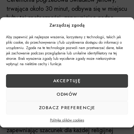
trwająca około 30 minut, odbywa się w miejscu
kultu tej społeczności, zapewniając godne
Zarządzaj zgodą
pożegnanie zmarłego, po czym następuje
złożenie ciała zmarłego do grobu. W
Aby zapewnić jak najlepsze wrażenia, korzystamy z technologii, takich jak
pliki cookie, do przechowywania i/lub uzyskiwania dostępu do informacji o
judaizmie, z kolei, szanujemy różnice między
urządzeniu. Zgoda na te technologie pozwoli nam przetwarzać dane, takie
charakterem ortodoksyjnym, konserwatywnym a
jak zachowanie podczas przeglądania lub unikalne identyfikatory na tej
stronie. Brak wyrażenia zgody lub wycofanie zgody może niekorzystnie
bardziej zreformowanym, dbając o
wpłynąć na niektóre cechy i funkcje.
przestrzeganie zasad związanych z czasem
pochówku i tradycyjnymi rytuałami.
AKCEPTUJĘ
W Zakładzie Pogrzebowym Kozubek w Żywcu
ODMÓW
zawsze dążymy do tego, aby organizacja
ZOBACZ PREFERENCJE
ceremonii była zgodna z przekonaniami i
oczekiwaniami rodzin z różnych wyznań,
Polityka plików cookies
zapewniając szacunek dla każdej religijnej