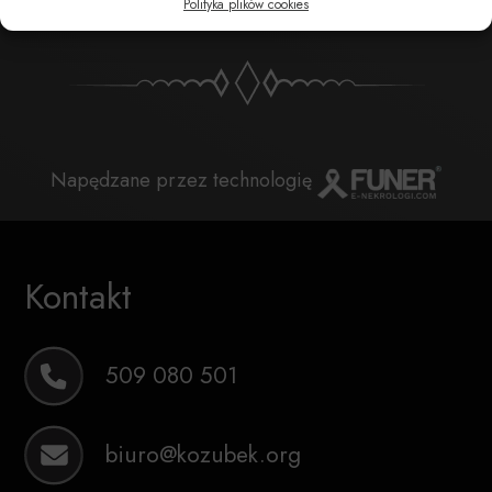
Polityka plików cookies
Napędzane przez technologię
Kontakt
509 080 501
biuro@kozubek.org