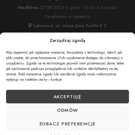
Modlitwa:
27.08.2024 o godz. 15:00 w Kosciele
Parafialnym w Łękawicy
Łękawica, ul. Aleja Jana Pawła II 2
Msza Święta:
27.08.2024 o godz. 15:30 w Kościele
Zarządzaj zgodą
Parafialnym w Łękawicy
Łękawica, ul. Aleja Jana Pawła II 2
Aby zapewnić jak najlepsze wrażenia, korzystamy z technologii, takich jak
pliki cookie, do przechowywania i/lub uzyskiwania dostępu do informacji o
Wyprowadzenie do grobu o godz.
16:30
urządzeniu. Zgoda na te technologie pozwoli nam przetwarzać dane, takie
jak zachowanie podczas przeglądania lub unikalne identyfikatory na tej
Cmentarz:
Parafialny w Łękawicy
stronie. Brak wyrażenia zgody lub wycofanie zgody może niekorzystnie
Łękawica, ul. Jana Pawła II 2
wpłynąć na niektóre cechy i funkcje.
AKCEPTUJĘ
UDOSTĘPNIJ NEKROLOG
ODMÓW
ZOBACZ PREFERENCJE
POBIERZ POWIADOMIENIE SMS