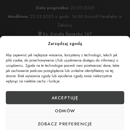
Data pogrzebu:
22.03.2025
Modlitwa:
22.03.2025 o godz. 14:00 Kosciół Parafialny w
Żabnicy
Ks. Karola Śmiecha 167
Msza Święta:
22.03.2025 o godz. 14:30 Kosciół Parafialny
Zarządzaj zgodą
w Żabnicy
Aby zapewnić jak najlepsze wrażenia, korzystamy z technologii, takich jak
Ks. Karola Śmiecha 167
pliki cookie, do przechowywania i/lub uzyskiwania dostępu do informacji o
urządzeniu. Zgoda na te technologie pozwoli nam przetwarzać dane, takie
Wyprowadzenie do grobu o godz.
15:30
jak zachowanie podczas przeglądania lub unikalne identyfikatory na tej
stronie. Brak wyrażenia zgody lub wycofanie zgody może niekorzystnie
Cmentarz:
Parafialny w Żabnicy
wpłynąć na niektóre cechy i funkcje.
Polna 4, 34-350 Żabnica
AKCEPTUJĘ
ODMÓW
UDOSTĘPNIJ NEKROLOG
ZOBACZ PREFERENCJE