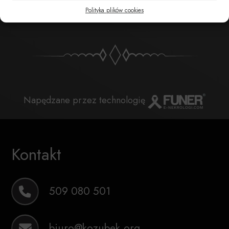
POBIERZ POWIADOMIENIE SMS
Polityka plików cookies
Napędzane przez technologię
Kontakt
509 080 501
biuro@kozubek.org