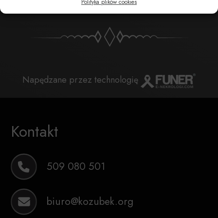
Polityka plików cookies
Napędzane przez technologię
Kontakt
509 080 501
biuro@kozubek.org