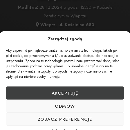
Modlitwa:
28.12.2024 o godz. 12:30 w Kościele
Parafialnym w Wieprzu
Wieprz, ul. Kościelna 680
Msza Święta:
28.12.2024 o godz. 13:00 w Kościele
Zarządzaj zgodą
Parafialnym w Wieprzu
Wieprz, ul. Kościelna 680
Aby zapewnić jak najlepsze wrażenia, korzystamy z technologii, takich jak
pliki cookie, do przechowywania i/lub uzyskiwania dostępu do informacji o
Wyprowadzenie do grobu o godz.
14:00
urządzeniu. Zgoda na te technologie pozwoli nam przetwarzać dane, takie
jak zachowanie podczas przeglądania lub unikalne identyfikatory na tej
Cmentarz:
Komunalny w Wieprz
stronie. Brak wyrażenia zgody lub wycofanie zgody może niekorzystnie
Wieprz, ul. Kościelna 505
wpłynąć na niektóre cechy i funkcje.
AKCEPTUJĘ
UDOSTĘPNIJ NEKROLOG
ODMÓW
ZOBACZ PREFERENCJE
POBIERZ POWIADOMIENIE SMS