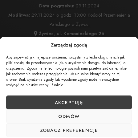
Data pogrzebu:
29.11.2024
Modlitwa:
29.11.2024 o godz. 13:00 Kościół Przemienienia
Pańskiego w Żywcu
Żywiec, ul. Komonieckiego 26
Msza Święta:
29.11.2024 o godz. 13:30 Kościół
Zarządzaj zgodą
Przemienienia Pańskiego w Żywcu
Aby zapewnić jak najlepsze wrażenia, korzystamy z technologii, takich jak
Żywiec, ul. Komonieckiego 26
pliki cookie, do przechowywania i/lub uzyskiwania dostępu do informacji o
urządzeniu. Zgoda na te technologie pozwoli nam przetwarzać dane, takie
Wyprowadzenie do grobu o godz.
14:30
jak zachowanie podczas przeglądania lub unikalne identyfikatory na tej
Cmentarz:
Cmentarz Przmienienia Pańskiego w Żywcu
stronie. Brak wyrażenia zgody lub wycofanie zgody może niekorzystnie
wpłynąć na niektóre cechy i funkcje.
Żywiec, ul. Komonieckiego 26
AKCEPTUJĘ
UDOSTĘPNIJ NEKROLOG
ODMÓW
ZOBACZ PREFERENCJE