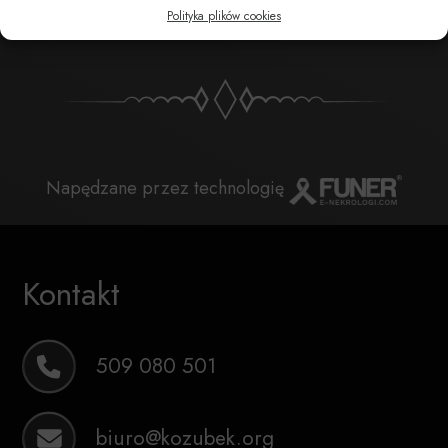
POBIERZ POWIADOMIENIE SMS
Polityka plików cookies
Napędzane przez technologię
Kontakt
509 080 501
biuro@kozubek.org