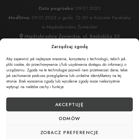
Data pogrzebu:
09.01.2025
Modlitwa:
09.01.2025 o godz. 12:30 w Kościele Parafialny
w Międzybrodziu Żywieckim
Międzybrodzie Żywieckie, ul. Beskidzka 23
Msza Święta:
09.01.2025 o godz. 13:00 w Kościele
Zarządzaj zgodą
Parafialny w Międzybrodziu Żywieckim
Aby zapewnić jak najlepsze wrażenia, korzystamy z technologii, takich jak
Międzybrodzie Żywieckie, ul. Beskidzka 23
pliki cookie, do przechowywania i/lub uzyskiwania dostępu do informacji o
urządzeniu. Zgoda na te technologie pozwoli nam przetwarzać dane, takie
Wyprowadzenie do grobu o godz.
14:00
jak zachowanie podczas przeglądania lub unikalne identyfikatory na tej
stronie. Brak wyrażenia zgody lub wycofanie zgody może niekorzystnie
Cmentarz:
Komunalnym w Międzybrodziu Żywieckim
wpłynąć na niektóre cechy i funkcje.
Międzybrodzie Żywieckie, ul. Akacjowa 4
AKCEPTUJĘ
ODMÓW
UDOSTĘPNIJ NEKROLOG
ZOBACZ PREFERENCJE