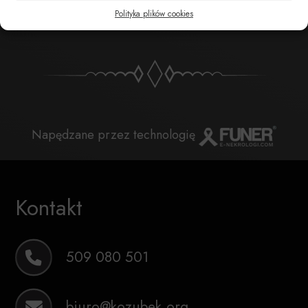
POBIERZ POWIADOMIENIE SMS
Polityka plików cookies
Napędzane przez technologię
Kontakt
509 080 501
biuro@kozubek.org