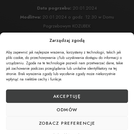
Data pogrzebu:
20.01.2024
Modlitwa:
20.01.2024 o godz. 12:30 w Domu
Pogrzebowym KOZUBEK
ul. Komonieckiego 25
Zarządzaj zgodą
Msza Święta:
20.01.2024 o godz. 13:30 W Kościele
Aby zapewnić jak najlepsze wrażenia, korzystamy z technologii, takich jak
Przemienienia Pańskiego w Żywcu
pliki cookie, do przechowywania i/lub uzyskiwania dostępu do informacji o
ul. Komonieckiego 26 , Żywiec
urządzeniu. Zgoda na te technologie pozwoli nam przetwarzać dane, takie
jak zachowanie podczas przeglądania lub unikalne identyfikatory na tej
Cmentarz:
Cmentarz Przemienienia Pańskiego w Żywcu
stronie. Brak wyrażenia zgody lub wycofanie zgody może niekorzystnie
wpłynąć na niektóre cechy i funkcje.
Komonieckiego 26 , Żywiec
AKCEPTUJĘ
UDOSTĘPNIJ NEKROLOG
ODMÓW
ZOBACZ PREFERENCJE
POBIERZ POWIADOMIENIE SMS