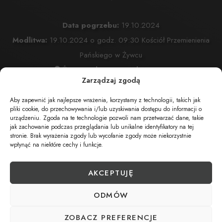
Data pogrzebu:
19.10.2024
Modlitwa:
19.10.2024 o godz. 09:30 Kościół Przemienienia
Pańskiego w Żywcu
Żywiec, ul. Komonieckiego 26
Zarządzaj zgodą
Msza Święta:
19.10.2024 o godz. 10:00 Kościół
Przemienienia Pańskiego w Żywcu
Aby zapewnić jak najlepsze wrażenia, korzystamy z technologii, takich jak
pliki cookie, do przechowywania i/lub uzyskiwania dostępu do informacji o
Żywiec, ul. Komonieckiego 26
urządzeniu. Zgoda na te technologie pozwoli nam przetwarzać dane, takie
jak zachowanie podczas przeglądania lub unikalne identyfikatory na tej
Wyprowadzenie do grobu o godz.
11:00
stronie. Brak wyrażenia zgody lub wycofanie zgody może niekorzystnie
Cmentarz:
Cmentarz Przmienienia Pańskiego w Żywcu
wpłynąć na niektóre cechy i funkcje.
Żywiec, ul. Komonieckiego 26
AKCEPTUJĘ
ODMÓW
UDOSTĘPNIJ NEKROLOG
ZOBACZ PREFERENCJE