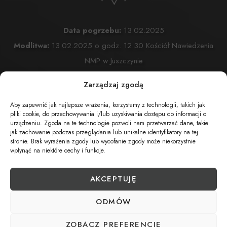
Data pogrzebu:
13.02.2025
Modlitwa:
13.02.2025 o godz. 12:30 Kościół Nawiedzenia
NMP w Juszczynie
Juszczyna 115
Zarządzaj zgodą
Msza Święta:
13.02.2025 o godz. 13:00 Kościół
Aby zapewnić jak najlepsze wrażenia, korzystamy z technologii, takich jak
Nawiedzenia NMP w Juszczynie
pliki cookie, do przechowywania i/lub uzyskiwania dostępu do informacji o
Juszczyna 115
urządzeniu. Zgoda na te technologie pozwoli nam przetwarzać dane, takie
jak zachowanie podczas przeglądania lub unikalne identyfikatory na tej
Wyprowadzenie do grobu o godz.
14:00
stronie. Brak wyrażenia zgody lub wycofanie zgody może niekorzystnie
wpłynąć na niektóre cechy i funkcje.
Juszczyna
AKCEPTUJĘ
ODMÓW
UDOSTĘPNIJ NEKROLOG
ZOBACZ PREFERENCJE