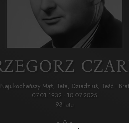
GRZEGORZ CZA
Najukochańszy Mąż, Tata, Dziadziuś, Teść i Bra
07.01.1932 - 10.07.2025
93 lata