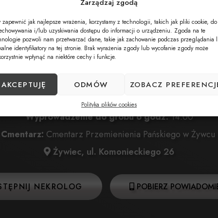
Zarządzaj zgodą
 zapewnić jak najlepsze wrażenia, korzystamy z technologii, takich jak pliki cookie, do
Data pogrzebu:
15.07.2025
echowywania i/lub uzyskiwania dostępu do informacji o urządzeniu. Zgoda na te
hnologie pozwoli nam przetwarzać dane, takie jak zachowanie podczas przeglądania 
a:
15.07.2025 o godz. 12:30 w Kościele Chrystusa Króla 
kalne identyfikatory na tej stronie. Brak wyrażenia zgody lub wycofanie zgody może
korzystnie wpłynąć na niektóre cechy i funkcje.
Żywiec, ul. Piotra Skargi 5
ta:
15.07.2025 o godz. 13:00 w Kościele Chrystusa Króla
AKCEPTUJĘ
ODMÓW
ZOBACZ PREFERENCJ
Żywiec, ul. Piotra Skargi 5
Polityka plików cookies
Wyprowadzenie do grobu o godz.
14:00
Cmentarz:
Cmentarz Przemienienia Pańskiego w Żywcu
Żywiec, ul. Komonieckiego 26
STĘPNIJ NEKROLOG
POBIERZ POWIADOMIE