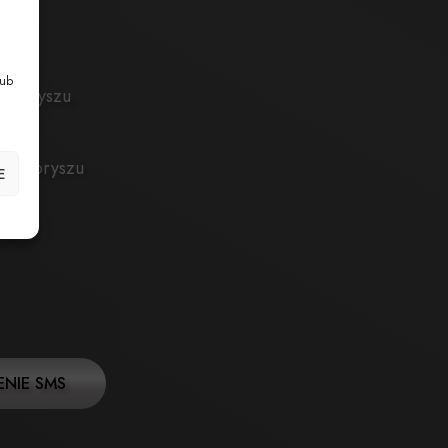
lub
w Sporyszu
 w Sporyszu
E
NIE SMS