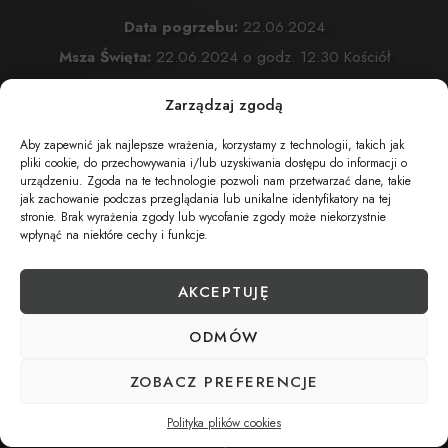
Data pogrzebu:
22.06.2024
Msza Święta:
22.06.2024 o godz. 12:30 Kościół
Przemienienia Pańskiego w Żywcu
Zarządzaj zgodą
Żywiec, ul. Komonieckiego 26
Aby zapewnić jak najlepsze wrażenia, korzystamy z technologii, takich jak
Wyprowadzenie do grobu o godz.
13:30
pliki cookie, do przechowywania i/lub uzyskiwania dostępu do informacji o
Cmentarz:
Cmentarz Przmienienia Pańskiego w Żywcu
urządzeniu. Zgoda na te technologie pozwoli nam przetwarzać dane, takie
jak zachowanie podczas przeglądania lub unikalne identyfikatory na tej
Żywiec, ul. Komonieckiego 26
stronie. Brak wyrażenia zgody lub wycofanie zgody może niekorzystnie
wpłynąć na niektóre cechy i funkcje.
AKCEPTUJĘ
UDOSTĘPNIJ NEKROLOG
ODMÓW
POBIERZ POWIADOMIENIE SMS
ZOBACZ PREFERENCJE
Polityka plików cookies