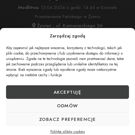
Modlitwa:
13.04.2024 o godz. 14:45 w Kościele
Przemienienia Pańskiego w Żywcu
Żywiec , ul. Komonieckiego 26
Msza Święta:
13.04.2024 o godz. 15:00 w Kościele
Zarządzaj zgodą
Przemienienia Pańskiego w Żywcu
Aby zapewnić jak najlepsze wrażenia, korzystamy z technologii, takich jak
Żywiec , ul. Komonieckiego 26
pliki cookie, do przechowywania i/lub uzyskiwania dostępu do informacji o
urządzeniu. Zgoda na te technologie pozwoli nam przetwarzać dane, takie
Cmentarz:
Cmentarz Przemienienia Pańskiego w Żywcu
jak zachowanie podczas przeglądania lub unikalne identyfikatory na tej
stronie. Brak wyrażenia zgody lub wycofanie zgody może niekorzystnie
Żywiec , ul. Komonieckiego 26
wpłynąć na niektóre cechy i funkcje.
AKCEPTUJĘ
UDOSTĘPNIJ NEKROLOG
ODMÓW
POBIERZ POWIADOMIENIE SMS
ZOBACZ PREFERENCJE
Polityka plików cookies