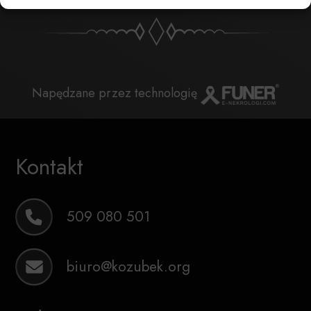
Napędzane przez technologię
Kontakt
509 080 501
biuro@kozubek.org