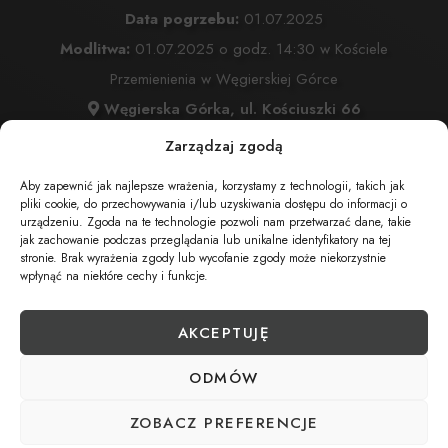
Data pogrzebu:
01.07.2025
Modlitwa:
01.07.2025 o godz. 14:30 w Kościele
Przemienienia w Węgierskiej Górce
Węgierska Górka, ul. Kościuszki 66
Msza Święta:
01.07.2025 o godz. 15:00 w Kościele
Zarządzaj zgodą
Przemienienia w Węgierskiej Górce
Aby zapewnić jak najlepsze wrażenia, korzystamy z technologii, takich jak
Węgierska Górka, ul. Kościuszki 66
pliki cookie, do przechowywania i/lub uzyskiwania dostępu do informacji o
urządzeniu. Zgoda na te technologie pozwoli nam przetwarzać dane, takie
Wyprowadzenie do grobu o godz.
16:00
jak zachowanie podczas przeglądania lub unikalne identyfikatory na tej
Cmentarz:
Parafialnym w Cięcinie
stronie. Brak wyrażenia zgody lub wycofanie zgody może niekorzystnie
wpłynąć na niektóre cechy i funkcje.
Cięcina , ul. Targowa
AKCEPTUJĘ
UDOSTĘPNIJ NEKROLOG
ODMÓW
ZOBACZ PREFERENCJE