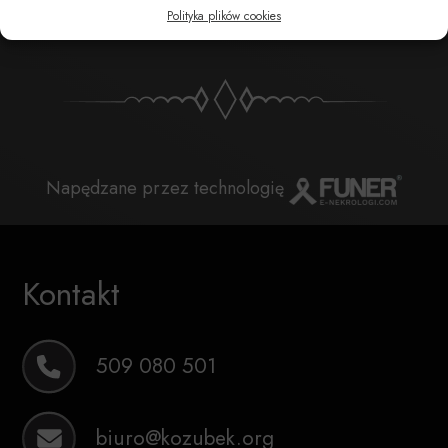
POBIERZ POWIADOMIENIE SMS
Polityka plików cookies
Napędzane przez technologię
Kontakt
509 080 501
biuro@kozubek.org