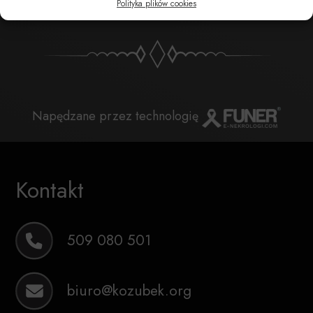
Polityka plików cookies
Napędzane przez technologię
Kontakt
509 080 501
biuro@kozubek.org