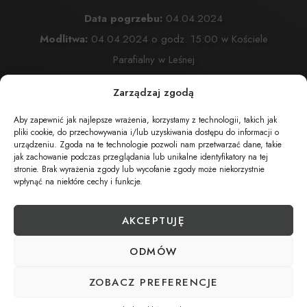
Data pogrzebu:
04.04.2024
Modlitwa:
04.04.2024 o godz. 15:00 w Kościele
Parafialny w Leśnej
Plac Jana Pawła II nr 1, 34-300 Leśna
Zarządzaj zgodą
Msza Święta:
04.04.2024 o godz. 15:30 w Kościele
Aby zapewnić jak najlepsze wrażenia, korzystamy z technologii, takich jak
Parafialnym w Leśnej
pliki cookie, do przechowywania i/lub uzyskiwania dostępu do informacji o
Plac Jana Pawła II nr 1, 34-300 Leśna
urządzeniu. Zgoda na te technologie pozwoli nam przetwarzać dane, takie
jak zachowanie podczas przeglądania lub unikalne identyfikatory na tej
Cmentarz:
Cmentarz Komunalny w Leśnej
stronie. Brak wyrażenia zgody lub wycofanie zgody może niekorzystnie
wpłynąć na niektóre cechy i funkcje.
34-300 Brata Alberta
AKCEPTUJĘ
UDOSTĘPNIJ NEKROLOG
ODMÓW
ZOBACZ PREFERENCJE
POBIERZ POWIADOMIENIE SMS