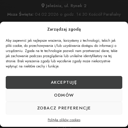
Jeleśnia, ul. Rynek 2
Msza Święta:
04.02.2026 o godz. 14:30 Kościół Parafialny
w Jeleśni
Zarządzaj zgodą
Jeleśnia, ul. Rynek 2
Wyprowadzenie do grobu o godz.
15:30
Aby zapewnić jak najlepsze wrażenia, korzystamy z technologii, takich jak
pliki cookie, do przechowywania i/lub uzyskiwania dostępu do informacji o
Cmentarz:
Cmentarz Parafialny w Jeleśni
urządzeniu. Zgoda na te technologie pozwoli nam przetwarzać dane, takie
jak zachowanie podczas przeglądania lub unikalne identyfikatory na tej
Jeleśnia
stronie. Brak wyrażenia zgody lub wycofanie zgody może niekorzystnie
wpłynąć na niektóre cechy i funkcje.
UDOSTĘPNIJ NEKROLOG
AKCEPTUJĘ
ODMÓW
POBIERZ POWIADOMIENIE SMS
ZOBACZ PREFERENCJE
Polityka plików cookies