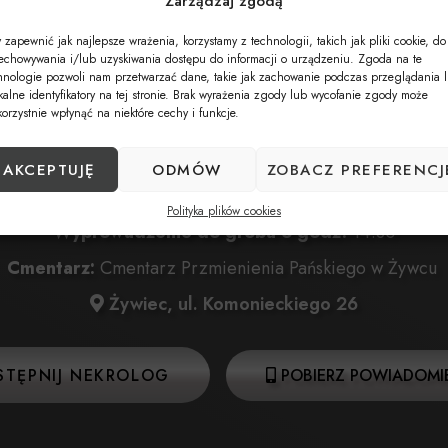
Zarządzaj zgodą
 zapewnić jak najlepsze wrażenia, korzystamy z technologii, takich jak pliki cookie, do
Data pogrzebu:
12.06.2024
echowywania i/lub uzyskiwania dostępu do informacji o urządzeniu. Zgoda na te
hnologie pozwoli nam przetwarzać dane, takie jak zachowanie podczas przeglądania 
litwa:
12.06.2024 o godz. 12:30 Dom Pogrzebowy Koz
kalne identyfikatory na tej stronie. Brak wyrażenia zgody lub wycofanie zgody może
korzystnie wpłynąć na niektóre cechy i funkcje.
Żywiec, ul. Komonieckiego 25
:
12.06.2024 o godz. 13:30 Kościół Przemienienia Pańs
AKCEPTUJĘ
ODMÓW
ZOBACZ PREFERENCJ
Żywiec, ul. Komonieckiego 26
Polityka plików cookies
Wyprowadzenie do grobu o godz.
14:30
Cmentarz:
Cmentarz Przmienienia Pańskiego w Żywcu
Żywiec, ul. Komonieckiego 26
STĘPNIJ NEKROLOG
POBIERZ POWIADOMIE