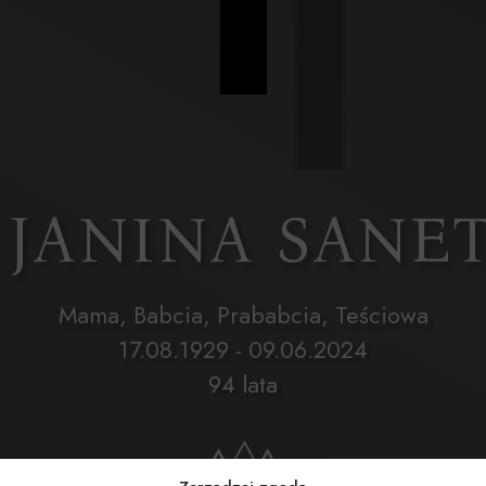
. JANINA SANE
Mama, Babcia, Prababcia, Teściowa
17.08.1929 - 09.06.2024
94 lata