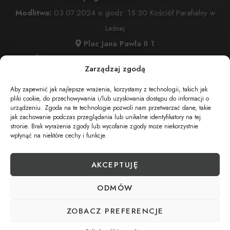
Modlitwa:
03.07.2024 o godz. 15:30 Kościół Parafialny w
Leśnej
Plac Jana Pawła II 1
Msza Święta:
03.07.2024 o godz. 16:00 Kościól Parafialny
Zarządzaj zgodą
w Leśnej
Plac Jana Pawła II 1
Aby zapewnić jak najlepsze wrażenia, korzystamy z technologii, takich jak
pliki cookie, do przechowywania i/lub uzyskiwania dostępu do informacji o
Wyprowadzenie do grobu o godz.
17:00
urządzeniu. Zgoda na te technologie pozwoli nam przetwarzać dane, takie
jak zachowanie podczas przeglądania lub unikalne identyfikatory na tej
Cmentarz:
Leśna
stronie. Brak wyrażenia zgody lub wycofanie zgody może niekorzystnie
Brata Alberta
wpłynąć na niektóre cechy i funkcje.
AKCEPTUJĘ
UDOSTĘPNIJ NEKROLOG
ODMÓW
ZOBACZ PREFERENCJE
POBIERZ POWIADOMIENIE SMS