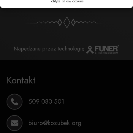
Polityka plików cookies
Napędzane przez technologię
Kontakt
509 080 501
biuro@kozubek.org