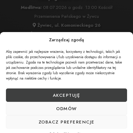
Modlitwa:
08.07.2026 o godz. 13:00 Kościół
Przemienienia Pańskiego w Żywcu
Żywiec, ul. Komonieckiego 26
Msza Święta:
08.07.2026 o godz. 13:30 Kościół
Zarządzaj zgodą
Przemienienia Pańskiego w Żywcu
Żywiec, ul. Komonieckiego 26
Aby zapewnić jak najlepsze wrażenia, korzystamy z technologii, takich jak
pliki cookie, do przechowywania i/lub uzyskiwania dostępu do informacji o
Wyprowadzenie do grobu o godz.
14:30
urządzeniu. Zgoda na te technologie pozwoli nam przetwarzać dane, takie
jak zachowanie podczas przeglądania lub unikalne identyfikatory na tej
Cmentarz:
Cmentarz Przemienienia Pańskiego w Żywcu
stronie. Brak wyrażenia zgody lub wycofanie zgody może niekorzystnie
Żywiec, ul. Komonieckiego 26
wpłynąć na niektóre cechy i funkcje.
AKCEPTUJĘ
UDOSTĘPNIJ NEKROLOG
ODMÓW
ZOBACZ PREFERENCJE
POBIERZ POWIADOMIENIE SMS