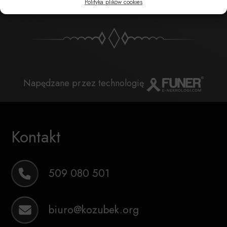
Polityka plików cookies
Napędzane przez technologię
Kontakt
509 080 501
biuro@kozubek.org