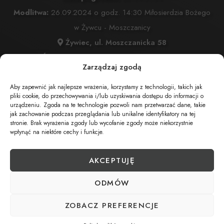
Modlitwa:
26.09.2024 o godz. 14:30 Miłosierdzia Bożego
w Żywcu - Moszczanicy
Żywiec, ul. Moszczanicka 58
Msza Święta:
26.09.2024 o godz. 15:00 Miłosierdzia
Zarządzaj zgodą
Bożego w Żywcu - Moszczanicy
Żywiec, ul. Moszczanicka 58
Aby zapewnić jak najlepsze wrażenia, korzystamy z technologii, takich jak
pliki cookie, do przechowywania i/lub uzyskiwania dostępu do informacji o
Wyprowadzenie do grobu o godz.
16:00
urządzeniu. Zgoda na te technologie pozwoli nam przetwarzać dane, takie
jak zachowanie podczas przeglądania lub unikalne identyfikatory na tej
Cmentarz:
Cmentarz Przmienienia Pańskiego w Żywcu
stronie. Brak wyrażenia zgody lub wycofanie zgody może niekorzystnie
Żywiec, ul. Komonieckiego 26
wpłynąć na niektóre cechy i funkcje.
AKCEPTUJĘ
UDOSTĘPNIJ NEKROLOG
ODMÓW
ZOBACZ PREFERENCJE
POBIERZ POWIADOMIENIE SMS