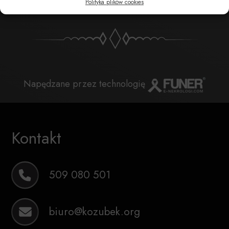
Polityka plików cookies
Napędzane przez technologię
Kontakt
509 080 501
biuro@kozubek.org