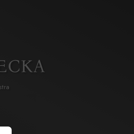
ZECKA
stra