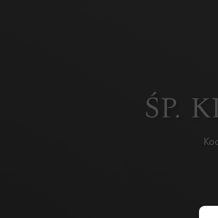
ŚP. 
Koc