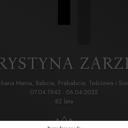
KRYSTYNA ZAR
hana Mama, Babcia, Prababcia, Teściowa i Sio
07.04.1942 - 06.04.2025
82 lata