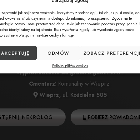
Zarządzaj zgodą
 zapewnić jak najlepsze wrażenia, korzystamy z technologii, takich jak pliki cookie, do
Data pogrzebu:
09.04.2025
echowywania i/lub uzyskiwania dostępu do informacji o urządzeniu. Zgoda na te
hnologie pozwoli nam przetwarzać dane, takie jak zachowanie podczas przeglądania 
wa:
09.04.2025 o godz. 14:30 w Kościele Parafialnym w
kalne identyfikatory na tej stronie. Brak wyrażenia zgody lub wycofanie zgody może
korzystnie wpłynąć na niektóre cechy i funkcje.
Wieprz, ul. Kościelna 680
ęta:
09.04.2025 o godz. 15:00 w Kościele Parafialnym 
AKCEPTUJĘ
ODMÓW
ZOBACZ PREFERENCJ
Wieprz, ul. Kościelna 680
Polityka plików cookies
Wyprowadzenie do grobu o godz.
16:00
Cmentarz:
Komunalny w Wieprz
Wieprz, ul. Kościelna 505
STĘPNIJ NEKROLOG
POBIERZ POWIADOMIE