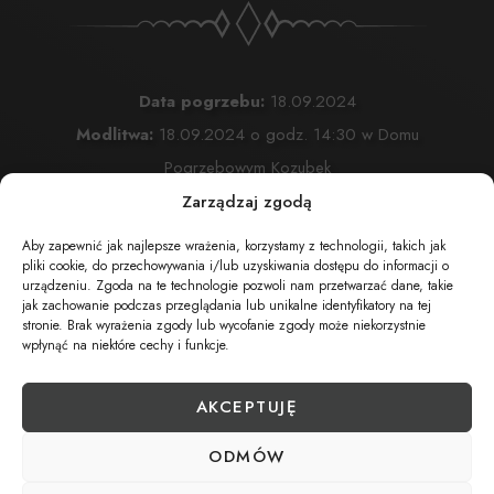
Data pogrzebu:
18.09.2024
Modlitwa:
18.09.2024 o godz. 14:30 w Domu
Pogrzebowym Kozubek
Żywiec, Komonieckiego 25
Zarządzaj zgodą
Msza Święta:
18.09.2024 o godz. 15:00 Kościół
Aby zapewnić jak najlepsze wrażenia, korzystamy z technologii, takich jak
Przemienienia Pańskiego w Żywcu
pliki cookie, do przechowywania i/lub uzyskiwania dostępu do informacji o
urządzeniu. Zgoda na te technologie pozwoli nam przetwarzać dane, takie
Żywiec, ul. Komonieckiego 26
jak zachowanie podczas przeglądania lub unikalne identyfikatory na tej
stronie. Brak wyrażenia zgody lub wycofanie zgody może niekorzystnie
Wyprowadzenie do grobu o godz.
16:00
wpłynąć na niektóre cechy i funkcje.
Cmentarz:
Cmentarz Przmienienia Pańskiego w Żywcu
Żywiec, ul. Komonieckiego 26
AKCEPTUJĘ
ODMÓW