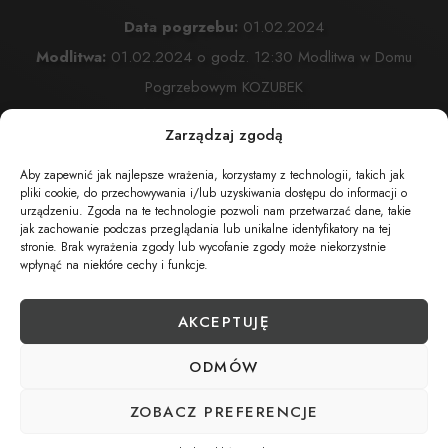
Data pogrzebu:
01.02.2024
Modlitwa:
01.02.2024 o godz. 12:30 Modlitwa w Domu
Pogrzebowym KOZUBEK
ul. Komonieckiego 25
Zarządzaj zgodą
Msza Święta:
01.02.2024 o godz. 13:30 W Kościele
Aby zapewnić jak najlepsze wrażenia, korzystamy z technologii, takich jak
Przemienienia Pańskiego w Żywcu
pliki cookie, do przechowywania i/lub uzyskiwania dostępu do informacji o
ul. Komonieckiego 26 , Żywiec
urządzeniu. Zgoda na te technologie pozwoli nam przetwarzać dane, takie
jak zachowanie podczas przeglądania lub unikalne identyfikatory na tej
Cmentarz:
Cmentarz Przemienienia Pańskiego w Żywcu
stronie. Brak wyrażenia zgody lub wycofanie zgody może niekorzystnie
wpłynąć na niektóre cechy i funkcje.
Komonieckiego 26 , Żywiec
AKCEPTUJĘ
UDOSTĘPNIJ NEKROLOG
ODMÓW
ZOBACZ PREFERENCJE
POBIERZ POWIADOMIENIE SMS