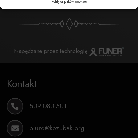
Polityka plików cookies
Napędzane przez technologię
Kontakt
509 080 501
biuro@kozubek.org