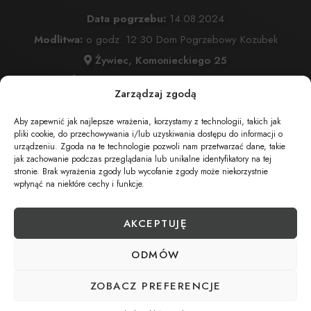
Data pogrzebu:
14.08.2024
Modlitwa:
o godz. 12:30 Dom Pogrzebowy Kozubek
Żywiec, Komonieckiego 25
Msza Święta:
14.08.2024 o godz. 13:30 Kościół
Zarządzaj zgodą
Przemienienia Pańskiego w Żywcu
Aby zapewnić jak najlepsze wrażenia, korzystamy z technologii, takich jak
Żywiec, ul. Komonieckiego 26
pliki cookie, do przechowywania i/lub uzyskiwania dostępu do informacji o
Wyprowadzenie do grobu o godz.
14:30
urządzeniu. Zgoda na te technologie pozwoli nam przetwarzać dane, takie
jak zachowanie podczas przeglądania lub unikalne identyfikatory na tej
Cmentarz:
Cmentarz Przmienienia Pańskiego w Żywcu
stronie. Brak wyrażenia zgody lub wycofanie zgody może niekorzystnie
wpłynąć na niektóre cechy i funkcje.
Żywiec, ul. Komonieckiego 26
AKCEPTUJĘ
UDOSTĘPNIJ NEKROLOG
ODMÓW
ZOBACZ PREFERENCJE
POBIERZ POWIADOMIENIE SMS