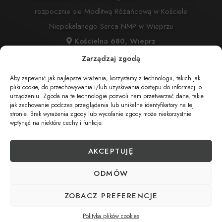
rozpocznie sie Modlitwą Różańcową w Kościele
Niepokalanego Serca NMP w Wieprzu
Kościelna 680, Wieprz
Msza Święta:
06.03.2024 o godz. 15:00 w Kościele
Zarządzaj zgodą
Niepokalanego Serca NMP w Wieprzu
Aby zapewnić jak najlepsze wrażenia, korzystamy z technologii, takich jak
Kościelna 680, Wieprz
pliki cookie, do przechowywania i/lub uzyskiwania dostępu do informacji o
urządzeniu. Zgoda na te technologie pozwoli nam przetwarzać dane, takie
Cmentarz:
Cmentarz Komunalny w Wieprzu
jak zachowanie podczas przeglądania lub unikalne identyfikatory na tej
stronie. Brak wyrażenia zgody lub wycofanie zgody może niekorzystnie
Wieprz ul. Kościelna
wpłynąć na niektóre cechy i funkcje.
AKCEPTUJĘ
UDOSTĘPNIJ NEKROLOG
ODMÓW
POBIERZ POWIADOMIENIE SMS
ZOBACZ PREFERENCJE
Polityka plików cookies