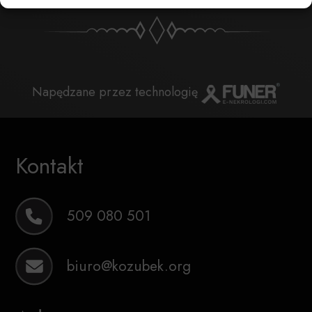
Napędzane przez technologię
Kontakt
509 080 501
biuro@kozubek.org