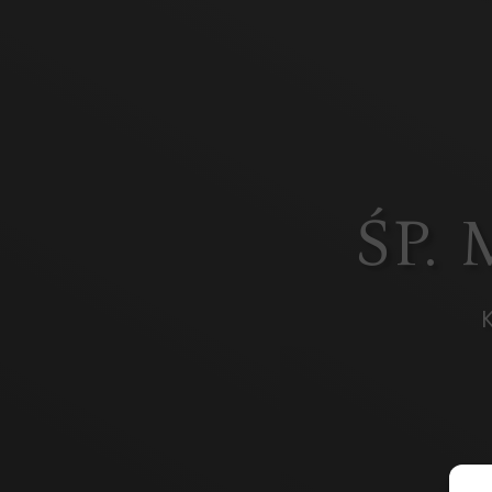
ŚP.
K