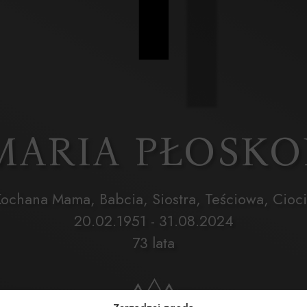
 MARIA PŁOSK
ochana Mama, Babcia, Siostra, Teściowa, Cioc
20.02.1951 - 31.08.2024
73 lata