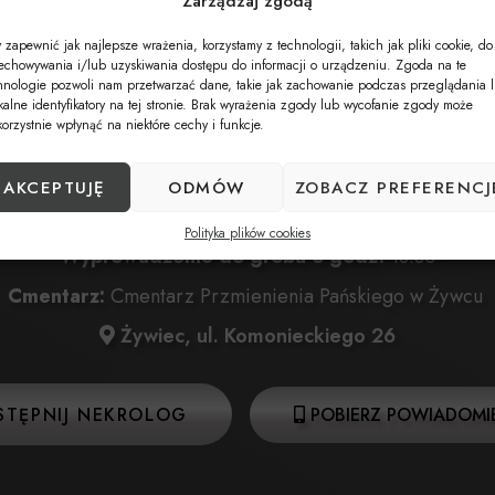
Zarządzaj zgodą
 zapewnić jak najlepsze wrażenia, korzystamy z technologii, takich jak pliki cookie, do
Data pogrzebu:
02.08.2024
echowywania i/lub uzyskiwania dostępu do informacji o urządzeniu. Zgoda na te
hnologie pozwoli nam przetwarzać dane, takie jak zachowanie podczas przeglądania 
02.08.2024 o godz. 12:00 Kościół Przemienienia Pański
kalne identyfikatory na tej stronie. Brak wyrażenia zgody lub wycofanie zgody może
korzystnie wpłynąć na niektóre cechy i funkcje.
Żywiec, ul. Komonieckiego 26
:
02.08.2024 o godz. 12:30 Kościół Przemienienia Pańs
AKCEPTUJĘ
ODMÓW
ZOBACZ PREFERENCJ
Żywiec, ul. Komonieckiego 26
Polityka plików cookies
Wyprowadzenie do grobu o godz.
13:30
Cmentarz:
Cmentarz Przmienienia Pańskiego w Żywcu
Żywiec, ul. Komonieckiego 26
STĘPNIJ NEKROLOG
POBIERZ POWIADOMIE