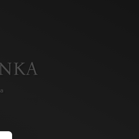
ONKA
ia