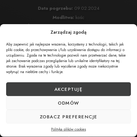
Data pogrzebu:
09.02.2024
Modlitwa:
kośc
Msza Święta:
09.02.2024 o godz. 13:00 w Kościele
Zarządzaj zgodą
Parafialnym w Żabnicy
Aby zapewnić jak najlepsze wrażenia, korzystamy z technologii, takich jak
34-350 Żabnica, ul. Ks. Karola Śmiecha 167
pliki cookie, do przechowywania i/lub uzyskiwania dostępu do informacji o
Cmentarz:
Cmentarz Parafialny w Żabnicy
urządzeniu. Zgoda na te technologie pozwoli nam przetwarzać dane, takie
jak zachowanie podczas przeglądania lub unikalne identyfikatory na tej
34-350 Żabnica , ul. Polna 4
stronie. Brak wyrażenia zgody lub wycofanie zgody może niekorzystnie
wpłynąć na niektóre cechy i funkcje.
AKCEPTUJĘ
UDOSTĘPNIJ NEKROLOG
ODMÓW
POBIERZ POWIADOMIENIE SMS
ZOBACZ PREFERENCJE
Polityka plików cookies