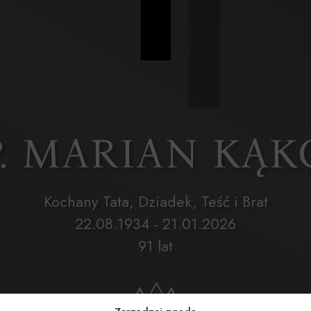
P. MARIAN KĄK
Kochany Tata, Dziadek, Teść i Brat
22.08.1934 - 21.01.2026
91 lat