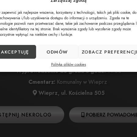
Zarządzaj zgodą
 zapewnić jak najlepsze wrażenia, korzystamy z technologii, takich jak pliki cookie, do
Data pogrzebu:
23.01.2026
echowywania i/lub uzyskiwania dostępu do informacji o urządzeniu. Zgoda na te
hnologie pozwoli nam przetwarzać dane, takie jak zachowanie podczas przeglądania 
wa:
23.01.2026 o godz. 12:30 w Kościele Parafialnym w
kalne identyfikatory na tej stronie. Brak wyrażenia zgody lub wycofanie zgody może
korzystnie wpłynąć na niektóre cechy i funkcje.
Wieprz, ul. Kościelna 680
ięta:
23.01.2026 o godz. 13:00 w Kościele Parafialnym 
AKCEPTUJĘ
ODMÓW
ZOBACZ PREFERENCJ
Wieprz, ul. Kościelna 680
Polityka plików cookies
Wyprowadzenie do grobu o godz.
14:00
Cmentarz:
Komunalny w Wieprz
Wieprz, ul. Kościelna 505
STĘPNIJ NEKROLOG
POBIERZ POWIADOMIE