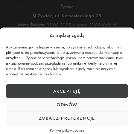
Żywiec
Żywiec, ul. Komonieckiego 25
Msza Święta:
15.03.2025 o godz. 11:00 Kościół
Przemienienia Pańskiego w Żywcu
Zarządzaj zgodą
Żywiec, ul. Komonieckiego 26
Aby zapewnić jak najlepsze wrażenia, korzystamy z technologii, takich jak
Wyprowadzenie do grobu o godz.
12:00
pliki cookie, do przechowywania i/lub uzyskiwania dostępu do informacji o
urządzeniu. Zgoda na te technologie pozwoli nam przetwarzać dane, takie
Cmentarz:
Cmentarz Przemienienia Pańskiego w Żywcu
jak zachowanie podczas przeglądania lub unikalne identyfikatory na tej
stronie. Brak wyrażenia zgody lub wycofanie zgody może niekorzystnie
Żywiec, ul. Komonieckiego 26
wpłynąć na niektóre cechy i funkcje.
AKCEPTUJĘ
UDOSTĘPNIJ NEKROLOG
ODMÓW
POBIERZ POWIADOMIENIE SMS
ZOBACZ PREFERENCJE
Polityka plików cookies