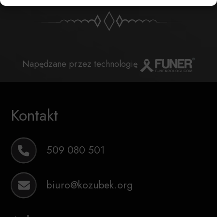
Napędzane przez technologię
Kontakt
509 080 501
biuro@kozubek.org