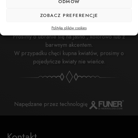
ODMÓW
ZOBACZ PREFERENCJE
Polityka plików cookies
Prosimy o ubranie się na jasno , kolorowo lub z
barwnym akcentem.
W przypadku chęci kupna kwiatów, prosimy o
pojedyńcze kwiaty nie wieńce.
Napędzane przez technologię
Kontakt