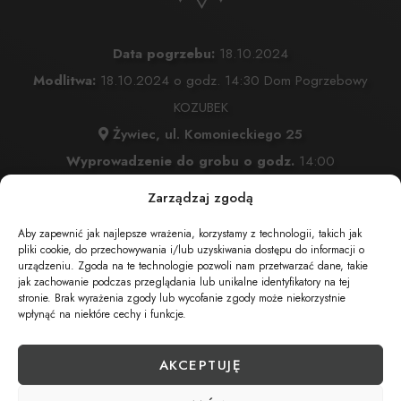
Data pogrzebu:
18.10.2024
Modlitwa:
18.10.2024 o godz. 14:30 Dom Pogrzebowy
KOZUBEK
Żywiec, ul. Komonieckiego 25
Wyprowadzenie do grobu o godz.
14:00
Cmentarz:
Cmentarz Przmienienia Pańskiego w Żywcu
Zarządzaj zgodą
Żywiec, ul. Komonieckiego 26
Aby zapewnić jak najlepsze wrażenia, korzystamy z technologii, takich jak
pliki cookie, do przechowywania i/lub uzyskiwania dostępu do informacji o
urządzeniu. Zgoda na te technologie pozwoli nam przetwarzać dane, takie
jak zachowanie podczas przeglądania lub unikalne identyfikatory na tej
UDOSTĘPNIJ NEKROLOG
stronie. Brak wyrażenia zgody lub wycofanie zgody może niekorzystnie
wpłynąć na niektóre cechy i funkcje.
POBIERZ POWIADOMIENIE SMS
AKCEPTUJĘ