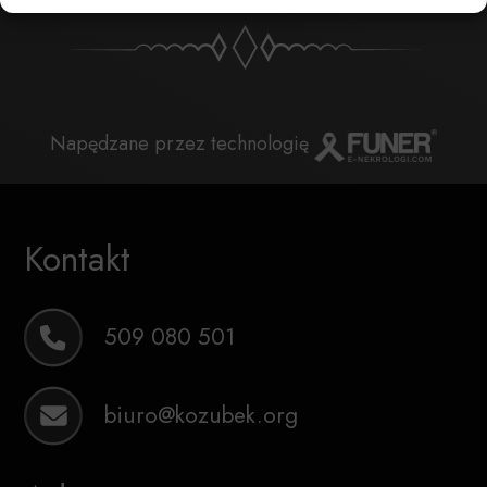
Napędzane przez technologię
Kontakt
509 080 501
biuro@kozubek.org