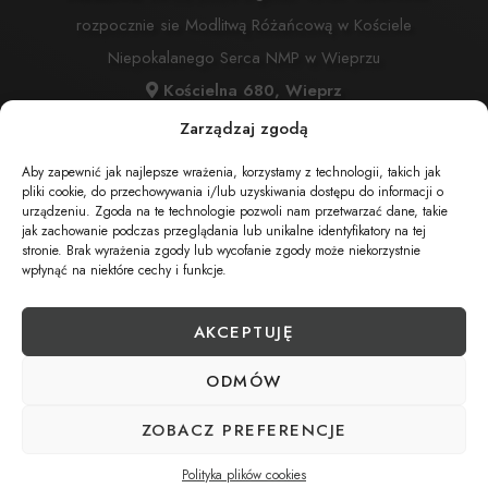
rozpocznie sie Modlitwą Różańcową w Kościele
Niepokalanego Serca NMP w Wieprzu
Kościelna 680, Wieprz
Msza Święta:
28.02.2024 o godz. 14:00 w Kościele
Zarządzaj zgodą
Niepokalanego Serca NMP w Wieprzu
Aby zapewnić jak najlepsze wrażenia, korzystamy z technologii, takich jak
Kościelna 680, Wieprz
pliki cookie, do przechowywania i/lub uzyskiwania dostępu do informacji o
urządzeniu. Zgoda na te technologie pozwoli nam przetwarzać dane, takie
Cmentarz:
Cmentarz Komunalny w Wieprzu
jak zachowanie podczas przeglądania lub unikalne identyfikatory na tej
stronie. Brak wyrażenia zgody lub wycofanie zgody może niekorzystnie
Wieprz ul. Kościelna
wpłynąć na niektóre cechy i funkcje.
AKCEPTUJĘ
UDOSTĘPNIJ NEKROLOG
ODMÓW
POBIERZ POWIADOMIENIE SMS
ZOBACZ PREFERENCJE
Polityka plików cookies