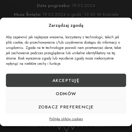
Data pogrzebu:
19.03.2024
Msza Święta:
19.03.2024 o godz. 13:30 W Kościele
Przemienienia Pańskiego w Żywcu
Zarządzaj zgodą
ul. Komonieckiego 26 , Żywiec
Aby zapewnić jak najlepsze wrażenia, korzystamy z technologii, takich jak
Cmentarz:
Cmentarz Przemienienia Pańskiego w Żywcu
pliki cookie, do przechowywania i/lub uzyskiwania dostępu do informacji o
urządzeniu. Zgoda na te technologie pozwoli nam przetwarzać dane, takie
Komonieckiego 26 , Żywiec
jak zachowanie podczas przeglądania lub unikalne identyfikatory na tej
stronie. Brak wyrażenia zgody lub wycofanie zgody może niekorzystnie
wpłynąć na niektóre cechy i funkcje.
UDOSTĘPNIJ NEKROLOG
AKCEPTUJĘ
ODMÓW
POBIERZ POWIADOMIENIE SMS
ZOBACZ PREFERENCJE
Polityka plików cookies