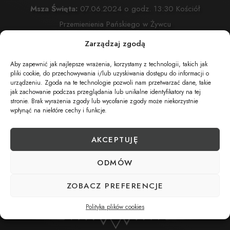
Msza Święta:
07.06.2024 o godz. 13:30 Kościół
Przemienienia Pańskiego w Żywcu
Żywiec, ul. Komonieckiego 26
Zarządzaj zgodą
Wyprowadzenie do grobu o godz.
14:30
Aby zapewnić jak najlepsze wrażenia, korzystamy z technologii, takich jak
Cmentarz:
Cmentarz Przmienienia Pańskiego w Żywcu
pliki cookie, do przechowywania i/lub uzyskiwania dostępu do informacji o
urządzeniu. Zgoda na te technologie pozwoli nam przetwarzać dane, takie
Żywiec, ul. Komonieckiego 26
jak zachowanie podczas przeglądania lub unikalne identyfikatory na tej
stronie. Brak wyrażenia zgody lub wycofanie zgody może niekorzystnie
wpłynąć na niektóre cechy i funkcje.
UDOSTĘPNIJ NEKROLOG
AKCEPTUJĘ
ODMÓW
POBIERZ POWIADOMIENIE SMS
ZOBACZ PREFERENCJE
Polityka plików cookies