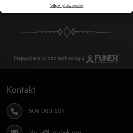
POBIERZ POWIADOMIENIE SMS
Polityka plików cookies
Napędzane przez technologię
Kontakt
509 080 501
biuro@kozubek.org