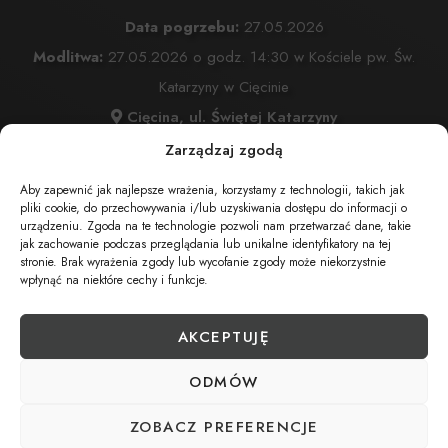
Data pogrzebu:
27.05.2026
Modlitwa:
27.05.2026 o godz. 14:30 w Kościele pw. Św.
Katarzyny w Cięcinie
Cięcina, ul. Świętej Katarzyny
Msza Święta:
27.05.2026 o godz. 15:00 w Kościele pw.
Zarządzaj zgodą
Św. Katarzyny w Cięcinie
Aby zapewnić jak najlepsze wrażenia, korzystamy z technologii, takich jak
Cięcina, ul. Świętej Katarzyny
pliki cookie, do przechowywania i/lub uzyskiwania dostępu do informacji o
urządzeniu. Zgoda na te technologie pozwoli nam przetwarzać dane, takie
Wyprowadzenie do grobu o godz.
16:00
jak zachowanie podczas przeglądania lub unikalne identyfikatory na tej
stronie. Brak wyrażenia zgody lub wycofanie zgody może niekorzystnie
Cmentarz:
Komunalny w Cięcinie
wpłynąć na niektóre cechy i funkcje.
Cięcina, ul. Spokojna
AKCEPTUJĘ
ODMÓW
UDOSTĘPNIJ NEKROLOG
ZOBACZ PREFERENCJE