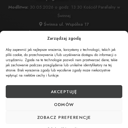
Modlitwa:
30.05.2026 o godz. 13:30 Kościół Parafialny w
Świnnej
Świnna ul. Wspólna 17
Msza Święta:
30.05.2026 o godz. 14:00 Kościół
Zarządzaj zgodą
Parafialny w Świnnej
Świnna ul. Wspólna 17
Aby zapewnić jak najlepsze wrażenia, korzystamy z technologii, takich jak
pliki cookie, do przechowywania i/lub uzyskiwania dostępu do informacji o
Wyprowadzenie do grobu o godz.
15:00
urządzeniu. Zgoda na te technologie pozwoli nam przetwarzać dane, takie
jak zachowanie podczas przeglądania lub unikalne identyfikatory na tej
stronie. Brak wyrażenia zgody lub wycofanie zgody może niekorzystnie
Świnna, ul. Przy Stoku 22
wpłynąć na niektóre cechy i funkcje.
AKCEPTUJĘ
UDOSTĘPNIJ NEKROLOG
ODMÓW
ZOBACZ PREFERENCJE
POBIERZ POWIADOMIENIE SMS