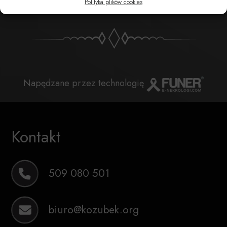
Polityka plików cookies
Napędzane przez technologię
Kontakt
509 080 501
biuro@kozubek.org