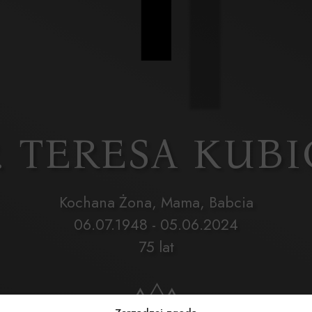
. TERESA KUB
Kochana Żona, Mama, Babcia
06.07.1948 - 05.06.2024
75 lat