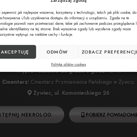
Zarządzaj zgodą
 zapewnić jak najlepsze wrażenia, korzystamy z technologii, takich jak pliki cookie, do
Data pogrzebu:
08.06.2024
echowywania i/lub uzyskiwania dostępu do informacji o urządzeniu. Zgoda na te
hnologie pozwoli nam przetwarzać dane, takie jak zachowanie podczas przeglądania 
a:
08.06.2024 o godz. 11:00 Dom Pogrzebowy KOZUBEK
kalne identyfikatory na tej stronie. Brak wyrażenia zgody lub wycofanie zgody może
korzystnie wpłynąć na niektóre cechy i funkcje.
Żywiec, ul. Komonieckiego 25
:
08.06.2024 o godz. 12:00 Kościół Przemienienia Pańs
AKCEPTUJĘ
ODMÓW
ZOBACZ PREFERENCJ
Żywiec, ul. Komonieckiego 26
Polityka plików cookies
Wyprowadzenie do grobu o godz.
12:45
Cmentarz:
Cmentarz Przmienienia Pańskiego w Żywcu
Żywiec, ul. Komonieckiego 26
STĘPNIJ NEKROLOG
POBIERZ POWIADOMIE