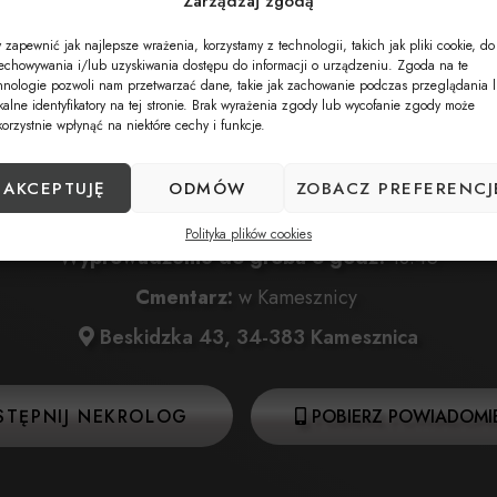
Zarządzaj zgodą
 zapewnić jak najlepsze wrażenia, korzystamy z technologii, takich jak pliki cookie, do
Data pogrzebu:
07.06.2025
echowywania i/lub uzyskiwania dostępu do informacji o urządzeniu. Zgoda na te
hnologie pozwoli nam przetwarzać dane, takie jak zachowanie podczas przeglądania 
5 o godz. 12:30 w Kaplicy Matki Bożej Szkaplerznej na
kalne identyfikatory na tej stronie. Brak wyrażenia zgody lub wycofanie zgody może
korzystnie wpłynąć na niektóre cechy i funkcje.
Beskidzka 43, 34-383 Kamesznica
025 o godz. 13:00 w Kaplicy Matki Bożej Szkaplerznej 
AKCEPTUJĘ
ODMÓW
ZOBACZ PREFERENCJ
Beskidzka 43, 34-383 Kamesznica
Polityka plików cookies
Wyprowadzenie do grobu o godz.
13:45
Cmentarz:
w Kamesznicy
Beskidzka 43, 34-383 Kamesznica
STĘPNIJ NEKROLOG
POBIERZ POWIADOMIE