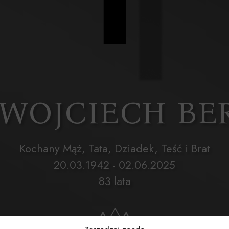
. WOJCIECH BE
Kochany Mąż, Tata, Dziadek, Teść i Brat
20.03.1942 - 02.06.2025
83 lata