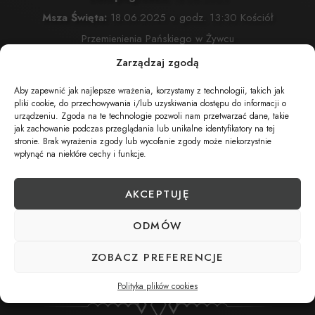
Msza Święta:
18.06.2025 o godz. 13:30 Kościół
Przemienienia Pańskiego w Żywcu
Żywiec, ul. Komonieckiego 26
Zarządzaj zgodą
Wyprowadzenie do grobu o godz.
14:30
Aby zapewnić jak najlepsze wrażenia, korzystamy z technologii, takich jak
Cmentarz:
Cmentarz Przemienienia Pańskiego w Żywcu
pliki cookie, do przechowywania i/lub uzyskiwania dostępu do informacji o
urządzeniu. Zgoda na te technologie pozwoli nam przetwarzać dane, takie
Żywiec, ul. Komonieckiego 26
jak zachowanie podczas przeglądania lub unikalne identyfikatory na tej
stronie. Brak wyrażenia zgody lub wycofanie zgody może niekorzystnie
wpłynąć na niektóre cechy i funkcje.
UDOSTĘPNIJ NEKROLOG
AKCEPTUJĘ
ODMÓW
POBIERZ POWIADOMIENIE SMS
ZOBACZ PREFERENCJE
Polityka plików cookies