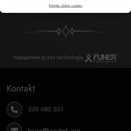
POBIERZ POWIADOMIENIE SMS
Polityka plików cookies
Napędzane przez technologię
Kontakt
509 080 501
biuro@kozubek.org