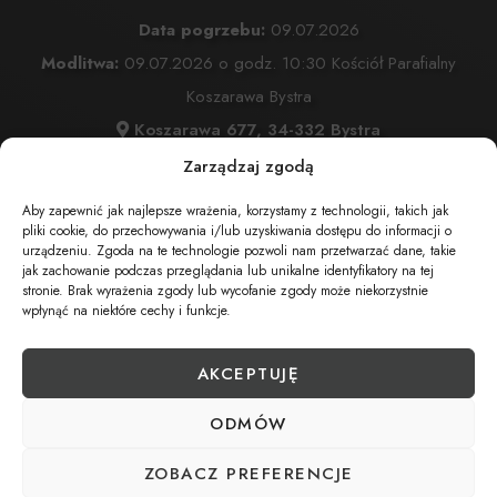
Data pogrzebu:
09.07.2026
Modlitwa:
09.07.2026 o godz. 10:30 Kościół Parafialny
Koszarawa Bystra
Koszarawa 677, 34-332 Bystra
Msza Święta:
09.07.2026 o godz. 11:00 Kościół Parafialny
Zarządzaj zgodą
Koszarawa Bystra
Aby zapewnić jak najlepsze wrażenia, korzystamy z technologii, takich jak
Koszarawa 677, 34-332 Bystra
pliki cookie, do przechowywania i/lub uzyskiwania dostępu do informacji o
urządzeniu. Zgoda na te technologie pozwoli nam przetwarzać dane, takie
Wyprowadzenie do grobu o godz.
12:00
jak zachowanie podczas przeglądania lub unikalne identyfikatory na tej
stronie. Brak wyrażenia zgody lub wycofanie zgody może niekorzystnie
Cmentarz:
Parafialny
wpłynąć na niektóre cechy i funkcje.
34-332
AKCEPTUJĘ
ODMÓW
UDOSTĘPNIJ NEKROLOG
ZOBACZ PREFERENCJE