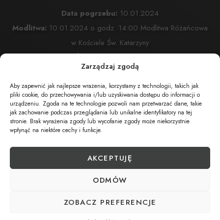
Data pogrzebu:
10.01.2024
Modlitwa:
10.01.2024 o godz. 14:00 Modlitwa Różańcowa
w Kościele Św. Katarzyny
Św. Katarzyny, Cięcina
Zarządzaj zgodą
Msza Święta:
10.01.2024 o godz. 14:30 w Kościele Świętej
Aby zapewnić jak najlepsze wrażenia, korzystamy z technologii, takich jak
Katarzyny w Cięcinie
pliki cookie, do przechowywania i/lub uzyskiwania dostępu do informacji o
ul. Świętej Katarzyny, Cięcina
urządzeniu. Zgoda na te technologie pozwoli nam przetwarzać dane, takie
jak zachowanie podczas przeglądania lub unikalne identyfikatory na tej
Cmentarz:
Cmentarz Komunalny w Cięcinie
stronie. Brak wyrażenia zgody lub wycofanie zgody może niekorzystnie
wpłynąć na niektóre cechy i funkcje.
Spokojna , Cięcina
AKCEPTUJĘ
UDOSTĘPNIJ NEKROLOG
ODMÓW
ZOBACZ PREFERENCJE
POBIERZ POWIADOMIENIE SMS